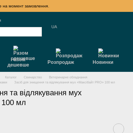
те на момент замовлення.
я
UA
Разом
Розпродаж
Новинки
дешевше
Каталог
Свинарство
Ветеринарне обладнання
иками
Засіб для знищення та відлякування мух «Максібайт PRO» 100 мл
ня та відлякування мух
 100 мл