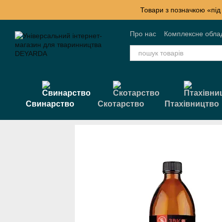
Перейти к основному контенту
Товари з позначкою «під
Про нас
Комплексне обла
Контактна інформація
Б
Свинарство
Скотарство
Птахівництво