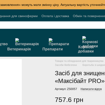
 замовлення» можуть мати змінну ціну. Актуальну вартість уточнюй
днання для свиноферми
Оплата і доставка
Обмін та поверненн
лог
Накопичувальні знижки
Акції
Договір публічної оферти
Кормові
Ветеринарія
Препарати
добавки
Товари та обладнання для тваринництва
Засоби біобезпеки
Боротьба зі шкідн
Засіб для знищен
«Максібайт PRO»
Артикул: ZS0057
Написати відгук
757.6 грн