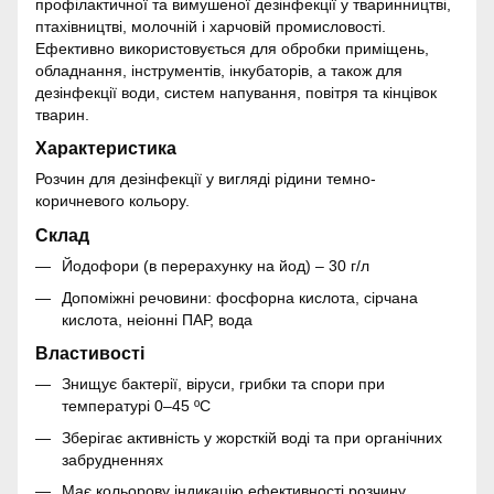
профілактичної та вимушеної дезінфекції у тваринництві,
птахівництві, молочній і харчовій промисловості.
Ефективно використовується для обробки приміщень,
обладнання, інструментів, інкубаторів, а також для
дезінфекції води, систем напування, повітря та кінцівок
тварин.
Характеристика
Розчин для дезінфекції у вигляді рідини темно-
коричневого кольору.
Склад
Йодофори (в перерахунку на йод) – 30 г/л
Допоміжні речовини: фосфорна кислота, сірчана
кислота, неіонні ПАР, вода
Властивості
Знищує бактерії, віруси, грибки та спори при
температурі 0–45 ºС
Зберігає активність у жорсткій воді та при органічних
забрудненнях
Має кольорову індикацію ефективності розчину