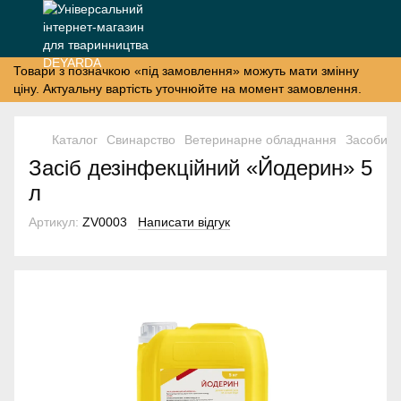
Товари з позначкою «під замовлення» можуть мати змінну
ціну. Актуальну вартість уточнюйте на момент замовлення.
Каталог
Свинарство
Ветеринарне обладнання
Засоби б
Засіб дезінфекційний «Йодерин» 5
л
Артикул:
ZV0003
Написати відгук