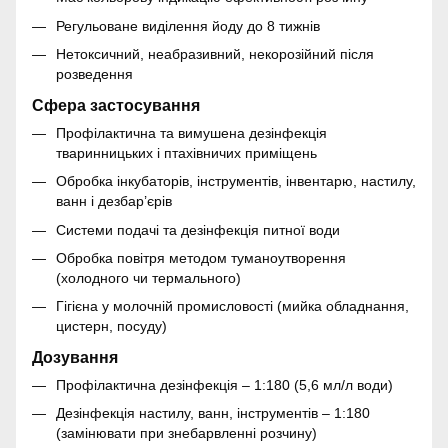
Регульоване виділення йоду до 8 тижнів
Нетоксичний, неабразивний, некорозійний після
розведення
Сфера застосування
Профілактична та вимушена дезінфекція
тваринницьких і птахівничих приміщень
Обробка інкубаторів, інструментів, інвентарю, настилу,
ванн і дезбар’єрів
Системи подачі та дезінфекція питної води
Обробка повітря методом туманоутворення
(холодного чи термального)
Гігієна у молочній промисловості (мийка обладнання,
цистерн, посуду)
Дозування
Профілактична дезінфекція – 1:180 (5,6 мл/л води)
Дезінфекція настилу, ванн, інструментів – 1:180
(замінювати при знебарвленні розчину)