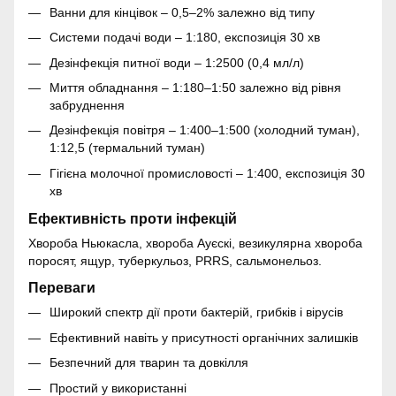
Ванни для кінцівок – 0,5–2% залежно від типу
Системи подачі води – 1:180, експозиція 30 хв
Дезінфекція питної води – 1:2500 (0,4 мл/л)
Миття обладнання – 1:180–1:50 залежно від рівня
забруднення
Дезінфекція повітря – 1:400–1:500 (холодний туман),
1:12,5 (термальний туман)
Гігієна молочної промисловості – 1:400, експозиція 30
хв
Ефективність проти інфекцій
Хвороба Ньюкасла, хвороба Ауєскі, везикулярна хвороба
поросят, ящур, туберкульоз, PRRS, сальмонельоз.
Переваги
Широкий спектр дії проти бактерій, грибків і вірусів
Ефективний навіть у присутності органічних залишків
Безпечний для тварин та довкілля
Простий у використанні