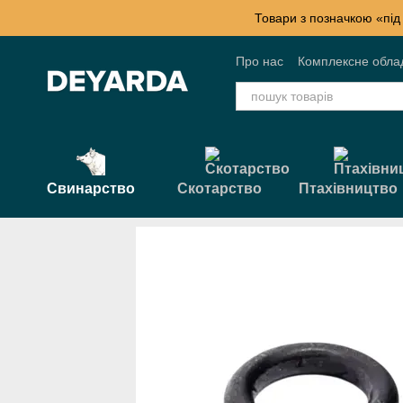
Перейти к основному контенту
Товари з позначкою «під
Про нас
Комплексне обла
Контактна інформація
Б
Свинарство
Скотарство
Птахівництво