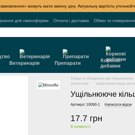
 замовлення» можуть мати змінну ціну. Актуальну вартість уточнюй
днання для свиноферми
Оплата і доставка
Обмін та поверненн
лог
Накопичувальні знижки
Акції
Договір публічної оферти
Кормові
Ветеринарія
Препарати
добавки
Товари та обладнання для тваринництва
Запчастини
Ущільнююче кільце автон
Ущільнююче кільц
Артикул: 10090-1
Написати відгук
17.7 грн
В наявності