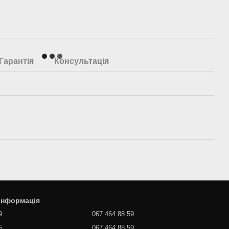
Гарантія
Консультація
 інформація
9
067 464 88 59
5
067 464 88 59