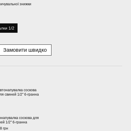
ичувальної знижки
лки 1/2
Замовити швидко
онапувалка соскова для
ей 1/2" 6-гранна
8 грн