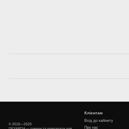
Клієнтам
Вхід до кабінету
© 2016—2026
Про нас
DEYARDA — товари та препарати для