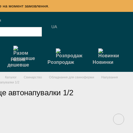
те на момент замовлення.
я
UA
Разом
Розпродаж
Новинки
дешевше
Каталог
Свинарство
Обладнання для свиноферми
Напування
апувалки 1/2
е автонапувалки 1/2