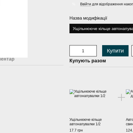
Ввійти
для відображення накоп
%
Назва модифікації
Ущільнююче кільце автонапува
Купити
ментар
Купують разом
Ущільнююче кільце
Авт
автонапувалки 1/2
свин
17.7 грн
124.