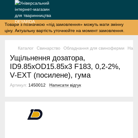
Товари з позначкою «під замовлення» можуть мати змінну
ціну. Актуальну вартість уточнюйте на момент замовлення.
Каталог
Свинарство
Обладнання для свиноферми
Напу
Ущільнення дозатора,
ID9.85xOD15.85x3 F183, 0,2-2%,
V-EXT (посилене), гума
Артикул:
1450012
Написати відгук