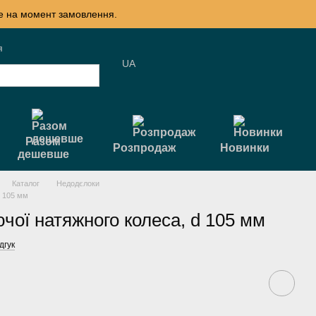
те на момент замовлення.
я
UA
Разом
Розпродаж
Новинки
дешевше
Каталог
Недодєлоки
d 105 мм
чої натяжного колеса, d 105 мм
дгук