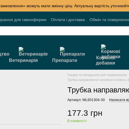
 замовлення» можуть мати змінну ціну. Актуальну вартість уточнюй
днання для свиноферми
Оплата і доставка
Обмін та поверненн
лог
Накопичувальні знижки
Акції
Договір публічної оферти
Кормові
Ветеринарія
Препарати
добавки
Товари та обладнання для тваринництва
Трубка направляючої натяжного колеса, 
Трубка направляю
Артикул: WL601304-30
Написати ві
177.3 грн
В наявності