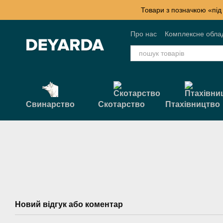
Перейти к основному контенту
Товари з позначкою «під
Про нас
Комплексне обла
Контактна інформація
Б
Свинарство
Скотарство
Птахівництво
Новий відгук або коментар