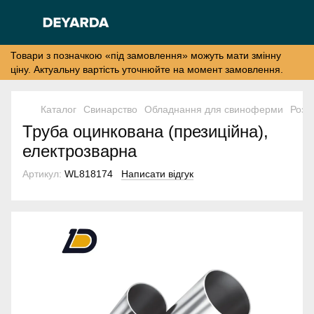
Товари з позначкою «під замовлення» можуть мати змінну
ціну. Актуальну вартість уточнюйте на момент замовлення.
Каталог
Свинарство
Обладнання для свиноферми
Розд
Труба оцинкована (презиційна),
електрозварна
Артикул:
WL818174
Написати відгук