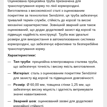
Оцинкована прецизійна труба призначена для
транспортування корму по лінії кормороздачі.
Виготовлена з високоякісної сталі з оцинкованим
покриттям за технологією Sendzimir, ця труба забезпечує
тривалий термін служби, стійкість до корозії та високі
механічні характеристики. Зовнішній зварний шов також
оцинкований, що додає додатковий захист від корозії та
підвищує надійність конструкції. Труба має ідеальні
розміри для використання в автоматизованих системах
кормороздачі, що забезпечує ефективне та безперебійне
транспортування корму.
Характеристики:
Тип труби
: прецизійна електрозварна сталева труба,
що забезпечує точність і високу якість виготовлення.
Матеріал
: сталь з оцинкованим покриттям Sendzimir
для захисту від корозії та підвищення довговічності.
Розмір
: Ø 60,00 мм, товщина стінки 1,25 мм, що
забезпечує високу міцність і здатність витримувати
значні навантаження.
Зварний шов
: оцинкований ззовні для додаткової
корозійної стійкості.