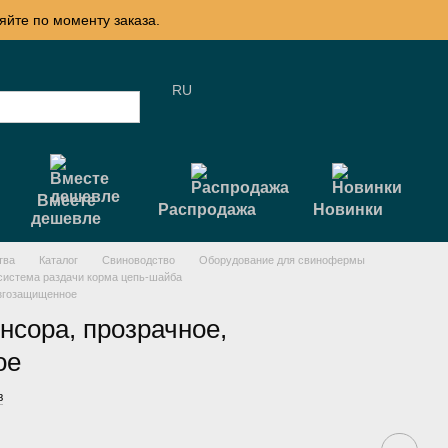
яйте по моменту заказа.
RU
Вместе
Распродажа
Новинки
дешевле
тва
Каталог
Свиноводство
Оборудование для свинофермы
система раздачи корма цепь-шайба
ызгозащищенное
нсора, прозрачное,
ое
в