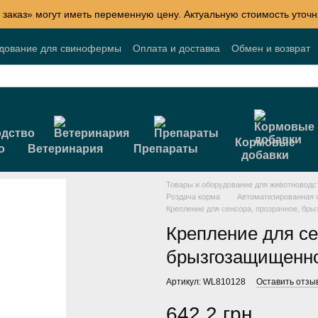
 заказ» могут иметь переменную цену. Актуальную стоимость уточн
удование для свинофермы
Оплата и доставка
Обмен и возврат
Блог
Акции
Договор публичной оферты
Кормовые
о
Ветеринария
Препараты
добавки
Товары и оборудование для животноводс
Роздача корма
Автоматизированная 
Крепление для сенсора, прозрачное, бр
Крепление для се
брызгозащищенн
Артикул: WL810128
Оставить отзы
642.2 грн