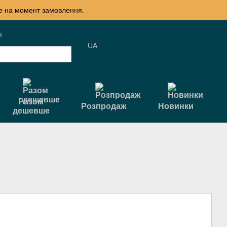
те на момент замовлення.
я
UA
Разом
Розпродаж
Новинки
дешевше