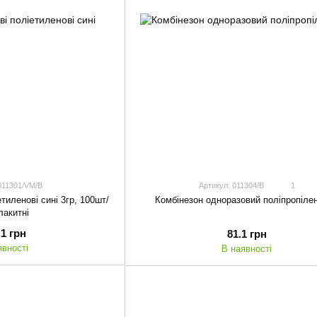
011301/VM/B
Артикул: 011304/B
1
тиленові сині 3гр, 100шт/
Комбінезон одноразовий поліпропіле
лакитні
.1 грн
81.1 грн
явності
В наявності