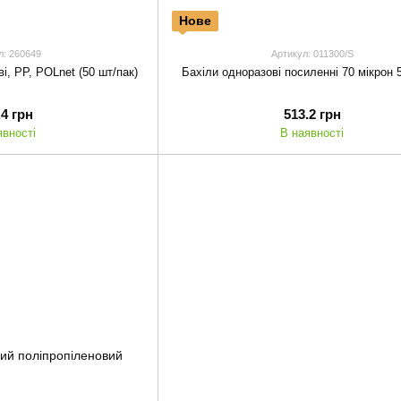
Нове
л: 260649
Артикул: 011300/S
і, PP, POLnet (50 шт/пак)
Бахіли одноразові посиленні 70 мікрон 
.4 грн
513.2 грн
явності
В наявності