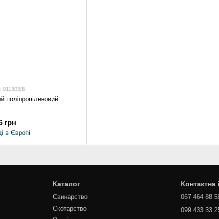
: 011303/B
й поліпропіленовий
6 грн
і в Європі
Каталог
Контактна
Свинарство
067 464 88 5
Скотарство
099 433 33 2