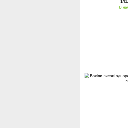
141
В на