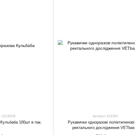
: 011302/B
Артикул: K15364
Кульбаба 100шт в пак.
Рукавички одноразові поліетиленові
ректального дослідження VETbas