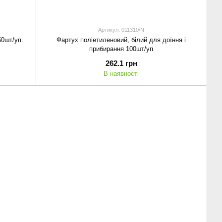
Артикул: 011310/N
50шт/уп.
Фартух поліетиленовий, білий для доїння і
прибирання 100шт/уп
262.1 грн
В наявності