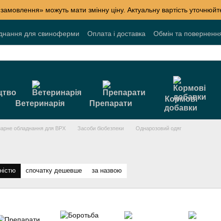
 замовлення» можуть мати змінну ціну. Актуальну вартість уточнюй
днання для свиноферми
Оплата і доставка
Обмін та поверненн
лог
Накопичувальні знижки
Акції
Договір публічної оферти
Кормові
Ветеринарія
Препарати
добавки
арне обладнання для ВРХ
Засоби біобезпеки
Однарозовий одяг
ністю
спочатку дешевше
за назвою