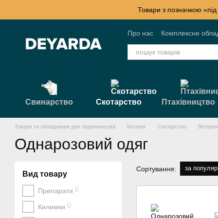
Перейти к основному контенту
Товари з позначкою «під
Про нас
Комплексне обла
Контактна інформація
Б
Свинарство
Скотарство
Птахівництво
Товари та обладнання для тваринництва
Каталог
Скотарство
Ветерин
Однарозовий одяг
за популяр
Сортування:
Вид товару
0
Препарати
0
Килимки