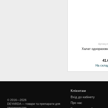
Артикул
Халат одноразови
41.
На склад
Клієнтам
Вхід до кабінету
© 2016—2026
Про нас
DEYARDA — товари та препарати для
тваринництва.