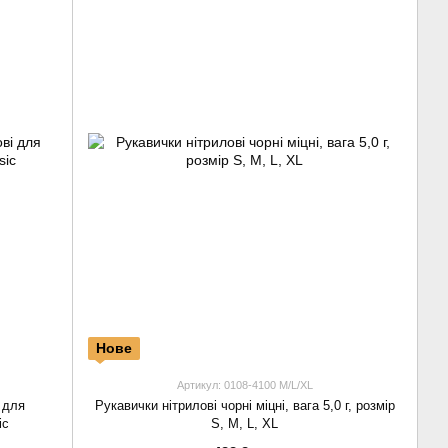
Нове
Артикул: 0108-4100 M/L/XL
 для
Рукавички нітрилові чорні міцні, вага 5,0 г, розмір
ic
S, M, L, XL