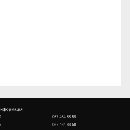
 інформація
9
067 464 88 59
5
067 464 88 59