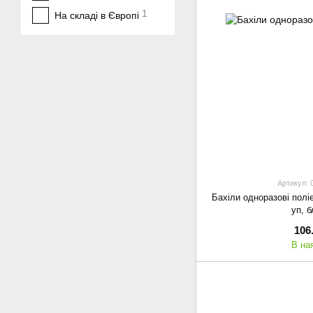
1
На складі в Європі
Артикул: 
Бахіли одноразові поліе
уп, б
106
В на