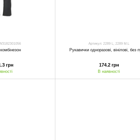
KW3182301056
Артикул: 2289 L; 2289 M.L
комбінезон
Рукавички одноразові, вінілові, без 
1.3 грн
174.2 грн
явності
В наявності