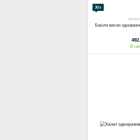
Хіт
Артику
Бахіли високі одноразов
492
В на