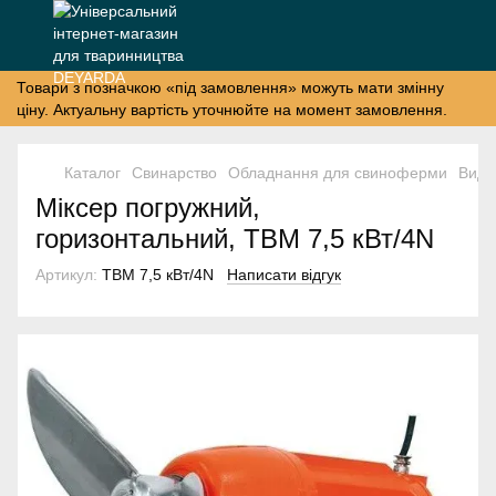
Товари з позначкою «під замовлення» можуть мати змінну
ціну. Актуальну вартість уточнюйте на момент замовлення.
Каталог
Свинарство
Обладнання для свиноферми
Вида
Міксер погружний,
горизонтальний, TBM 7,5 кВт/4N
Артикул:
TBM 7,5 кВт/4N
Написати відгук