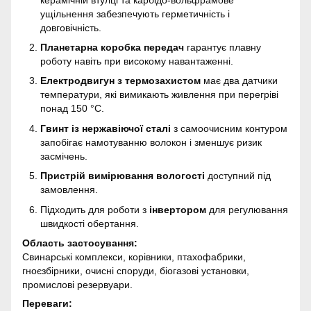
ущільнення забезпечують герметичність і
довговічність.
Планетарна коробка передач
гарантує плавну
роботу навіть при високому навантаженні.
Електродвигун з термозахистом
має два датчики
температури, які вимикають живлення при перегріві
понад 150 °C.
Гвинт із нержавіючої сталі
з самоочисним контуром
запобігає намотуванню волокон і зменшує ризик
засмічень.
Пристрій вимірювання вологості
доступний під
замовлення.
Підходить для роботи з
інвертором
для регулювання
швидкості обертання.
Область застосування:
Свинарські комплекси, корівники, птахофабрики,
гноєзбірники, очисні споруди, біогазові установки,
промислові резервуари.
Переваги: