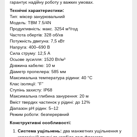
гарантує надійну роботу у важких умовах.
Технічні характеристики:
Тип: міксер занурювальний
Модель: TBM 7.5/4N
Продуктивність: макс. 3254 м³/год
Частота обертів: 328 об/хв
Потужність двигуна: 7,5 кВт
Напруга: 400–690 В
Сила струму: 12,5 А
Осьове зусилля: 1520 Вт/м³
Довжина кабелю: 10 м
Діаметр пропелера: 585 мм
Максимальна температура рідини: 40 °C
Клас ізоляції: “F”
Ступінь захисту: IP68
Максимальна глибина занурення: 20 м
Вміст твердих частинок у рідині: до 12%
Діапазон pH рідин: 5–12
Режим роботи: безперервний
Конструктивні особливості:
Система ущільнень:
два манжетних ущільнення у
керамічній втулці та карбідо-вольфрамове