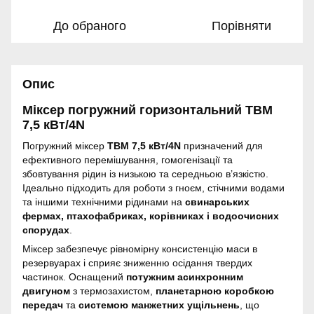
До обраного
Порівняти
Опис
Міксер погружний горизонтальний TBM
7,5 кВт/4N
Погружний міксер
TBM 7,5 кВт/4N
призначений для
ефективного перемішування, гомогенізації та
збовтування рідин із низькою та середньою в’язкістю.
Ідеально підходить для роботи з гноєм, стічними водами
та іншими технічними рідинами на
свинарських
фермах, птахофабриках, корівниках і водоочисних
спорудах
.
Міксер забезпечує рівномірну консистенцію маси в
резервуарах і сприяє зниженню осідання твердих
частинок. Оснащений
потужним асинхронним
двигуном
з термозахистом,
планетарною коробкою
передач
та
системою манжетних ущільнень
, що