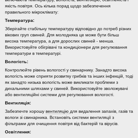
якість повітря. Ось кілька порад щодо забезпечення
правильного мікроклімату:
Температура:
Зберігайте стабільну температуру відповідно до потреб різних
вікових груп свиней. Для молодняка це може бути більш
висока температура, а для дорослих свиней - менша.
Використовуйте обігрівачі та кондиціонери для регулювання
температури в температурі.
Вологість:
Контролюйте рівень вологості у свинарнику. Занадто висока
вологість може сприяти розвитку грибків та інших інфекцій, тоді
як занадто низька вологість може викликати проблеми з
дихальними шляхами у свиней. Використовуйте зволожувачі
або вентиляційні системи для регулювання вологості.
Вентиляція:
Забезпечте хорошу
вентиляцію
для видалення запахів, газів та
вологи зі свинарника. Встановіть системи вентиляції з
фільтрами для очищення повітря від бактерій та вірусів.
Освітлення: