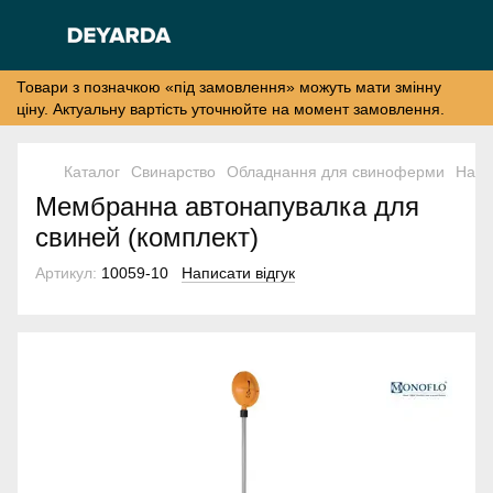
Товари з позначкою «під замовлення» можуть мати змінну
ціну. Актуальну вартість уточнюйте на момент замовлення.
Каталог
Свинарство
Обладнання для свиноферми
Напу
Мембранна автонапувалка для
свиней (комплект)
Артикул:
10059-10
Написати відгук