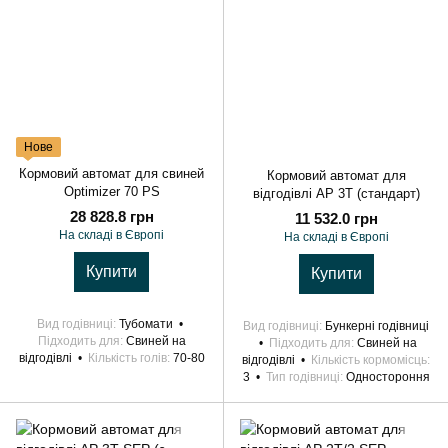
Нове
Кормовий автомат для свиней
Кормовий автомат для
Optimizer 70 PS
відгодівлі AP 3T (стандарт)
28 828.8 грн
11 532.0 грн
На складі в Європі
На складі в Європі
Купити
Купити
Вид годівниці
Тубомати
Вид годівниці
Бункерні годівниці
Підходить для
Свиней на
Підходить для
Свиней на
відгодівлі
Кількість голів
70-80
відгодівлі
Кількість кормомісць
3
Тип годівниці
Одностороння