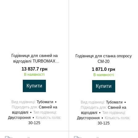
Годівниця для свиней на
Годівниця для станка опоросу
відгодівлі TURBOMAX
СМ-20
FEEDER
13 837.7 грн
1 871.0 грн
В наявності
В наявності
Купити
Купити
Вид годівниці
Тубомати
Вид годівниці
Тубомати
Підходить для
Свиней на
Підходить для
Свиней на
відгодівлі
Тип годівниці
відгодівлі
Тип годівниці
Двустороння
Кількість голів
Двустороння
Кількість голів
30-125
30-125