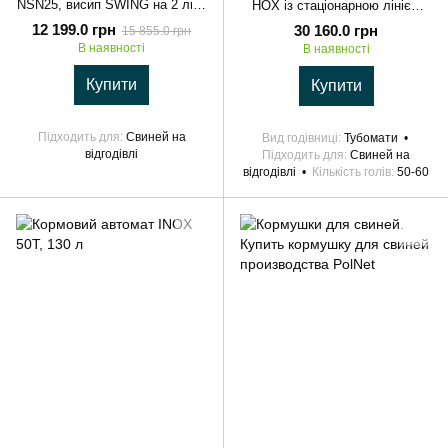
NSN25, висип SWING на 2 лінії
HOX із стаціонарною лінією
подачі води
подачі води
12 199.0 грн
30 160.0 грн
15 855.0 грн
В наявності
В наявності
Купити
Купити
Підходить для
Свиней на
Вид годівниці
Тубомати
відгодівлі
Підходить для
Свиней на
відгодівлі
Кількість голів
50-60