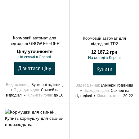
Кормовий автомат для
Кормовий автомат для
відгодівлі GROW FEEDER
відгодівлі ТR2
MAXI
Ціну уточнюйте
12 187.2 грн
На складі в Європі
На складі в Європі
Дізнатися ціну
Купити
Вид годівниці
Бункерні годівниці
Вид годівниці
Бункерні годівниці
Підходить для
Свиней на
Підходить для
Свиней на
відгодівлі
Кількість голів
до 16
відгодівлі
Кількість голів
20-22