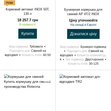
Нове
Кормовий автомат INOX 50T,
Бункерная кормушка для
130 л
свиней AP 4T/2 INOX
18 257.7 грн
Ціну уточнюйте
В наявності
На складі в Європі
Купити
Дізнатися ціну
Вид годівниці
Тубомати
Вид годівниці
Бункерні годівниці
Підходить для
Свиней на
Підходить для
Свиней на
відгодівлі
Кількість голів
40-50
відгодівлі
Кількість кормомісць
4
Тип годівниці
Двустороння
Кількість голів
30-125