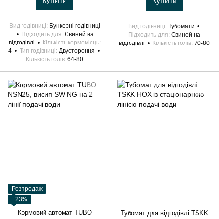
Купити
Купити
Вид годівниці
Бункерні годівниці
Вид годівниці
Тубомати
Підходить для
Свиней на
Підходить для
Свиней на
відгодівлі
Кількість кормомісць
відгодівлі
Кількість голів
70-80
4
Тип годівниці
Двустороння
Кількість голів
64-80
Розпродаж
−23%
Кормовий автомат TUBO
Тубомат для відгодівлі TSKK