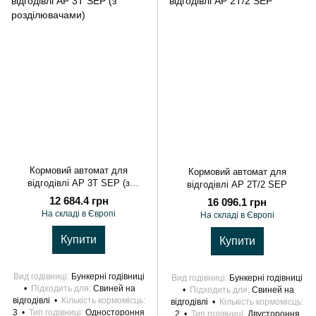
Кормовий автомат для
Кормовий автомат для
відгодівлі AP 3T SEP (з
відгодівлі AP 2T/2 SEP
розділювачами)
12 684.4 грн
16 096.1 грн
На складі в Європі
На складі в Європі
Купити
Купити
Вид годівниці
Бункерні годівниці
Вид годівниці
Бункерні годівниці
Підходить для
Свиней на
Підходить для
Свиней на
відгодівлі
Кількість кормомісць
відгодівлі
Кількість кормомісць
3
Тип годівниці
Одностороння
2
Тип годівниці
Двустороння