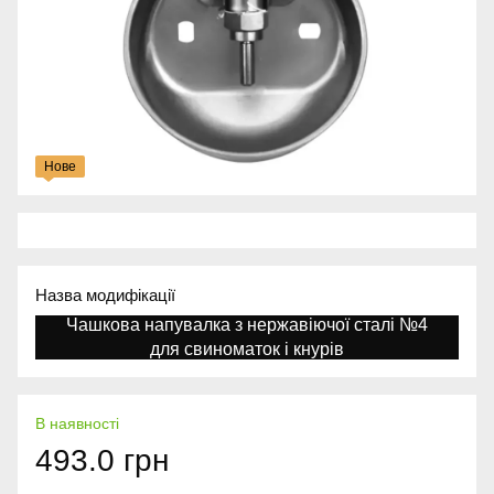
Нове
Назва модифікації
Чашкова напувалка з нержавіючої сталі №4
для свиноматок і кнурів
В наявності
493.0 грн