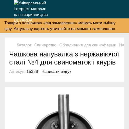
Товари з позначкою «під замовлення» можуть мати змінну
ціну. Актуальну вартість уточнюйте на момент замовлення.
Каталог
Свинарство
Обладнання для свиноферми
Напу
Чашкова напувалка з нержавіючої
сталі №4 для свиноматок і кнурів
Артикул:
15338
Написати відгук