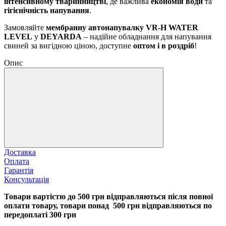
інтенсивному тваринництві
, де важлива
економія води
та
гігієнічність напування
.
Замовляйте
мембранну автонапувалку VR-H WATER
LEVEL
у
DEYARDA
– надійне обладнання для напування
свиней за вигідною ціною, доступне
оптом і в роздріб
!
Опис
Доставка
Оплата
Гарантія
Консультація
Товари вартістю до 500 грн відправляються після повної
оплати товару, товари понад 500 грн відправляються по
передоплаті 300 грн