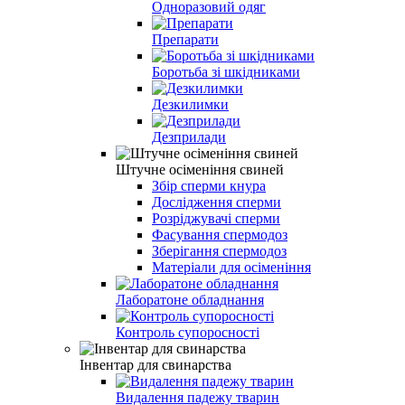
Одноразовий одяг
Препарати
Боротьба зі шкідниками
Дезкилимки
Дезприлади
Штучне осіменіння свиней
Збір сперми кнура
Дослідження сперми
Розріджувачі сперми
Фасування спермодоз
Зберігання спермодоз
Матеріали для осіменіння
Лаборатоне обладнання
Контроль супоросності
Інвентар для свинарства
Видалення падежу тварин