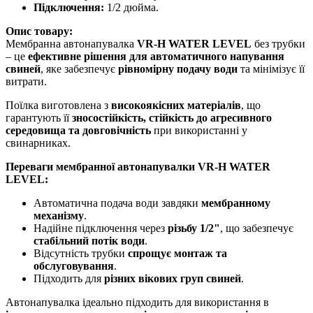
Підключення:
1/2 дюйма.
Опис товару:
Мембранна автонапувалка
VR-H WATER LEVEL
без трубки
– це
ефективне рішення для автоматичного напування
свиней
, яке забезпечує
рівномірну подачу води
та мінімізує її
витрати.
Поїлка виготовлена з
високоякісних матеріалів
, що
гарантують її
зносостійкість, стійкість до агресивного
середовища та довговічність
при використанні у
свинарниках.
Переваги мембранної автонапувалки VR-H WATER
LEVEL:
Автоматична подача води завдяки
мембранному
механізму
.
Надійне підключення через
різьбу 1/2"
, що забезпечує
стабільний потік води
.
Відсутність трубки
спрощує монтаж та
обслуговування
.
Підходить для
різних вікових груп свиней
.
Автонапувалка ідеально підходить для використання в