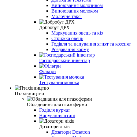
Випоювання молозивом
Випоювання молоком
Молочне таксі
Добробут ДРХ
Маркування овець та кіз
Стрижка овець
Годівля та напування ягнят та козенят
Роздавання корму
Господарський інвентар
Фільтри
Тестування молока
Птахівництво
Обладнання для птахоферми
Годівля курчат
Напування птиці
Дозатори ліків
Дозатори Dosatron