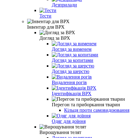
Дезприлади
Тести
Інвентар для ВРХ
Догляд за ВРХ
Догляд за вименем
Догляд за копитами
Догляд за шерстю
Видалення рогів
Ідентифікація ВРХ
Перегон та приборкання тварин
Кільця проти самовидоювання
Одяг для доїння
Вирощування телят
Догляд за телятами