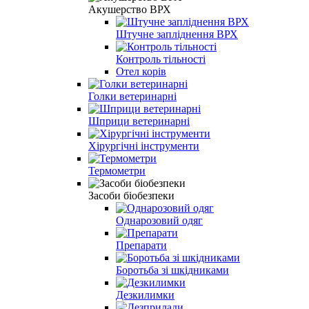
Акушерство ВРХ
Штучне запліднення ВРХ
Контроль тільності
Отел корів
Голки ветеринарні
Шприци ветеринарні
Хірургічні інструменти
Термометри
Засоби біобезпеки
Однарозовий одяг
Препарати
Боротьба зі шкідниками
Дезкилимки