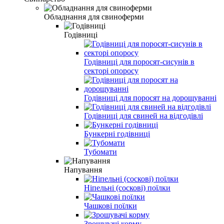
Обладнання для свиноферми
Годівниці
Годівниці для поросят-сисунів в
секторі опоросу
Годівниці для поросят на дорощуванні
Годівниці для свиней на відгодівлі
Бункерні годівниці
Тубомати
Напування
Ніпельні (соскові) поїлки
Чашкові поїлки
Зрошувачі корму