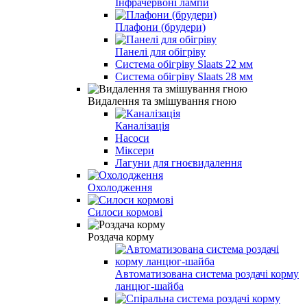
Інфрачервоні лампи
Плафони (брудери)
Панелі для обігріву
Система обігріву Slaats 22 мм
Система обігріву Slaats 28 мм
Видалення та змішування гною
Каналізація
Насоси
Міксери
Лагуни для гноєвидалення
Охолодження
Силоси кормові
Роздача корму
Автоматизована система роздачі корму
ланцюг-шайба