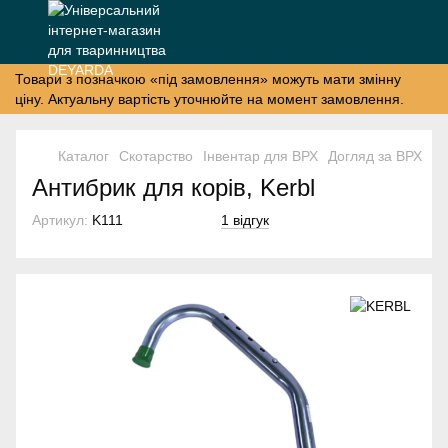
Товари з позначкою «під замовлення» можуть мати змінну
ціну. Актуальну вартість уточнюйте на момент замовлення.
Каталог
Скотарство
Інвентар для ВРХ
Догляд за ВРХ
Пе
Антибрик для корів, Kerbl
Артикул:
K111
1 відгук