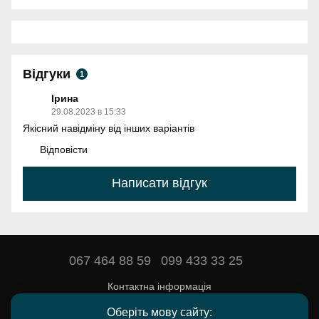
Відгуки
1
Ірина
29.08.2023 в 15:33
Якісний навідміну від інших варіантів
Відповісти
Написати відгук
067 464 88 59
099 433 33 25
Контактна інформація
Повна версія сайту
Оберіть мову сайту: