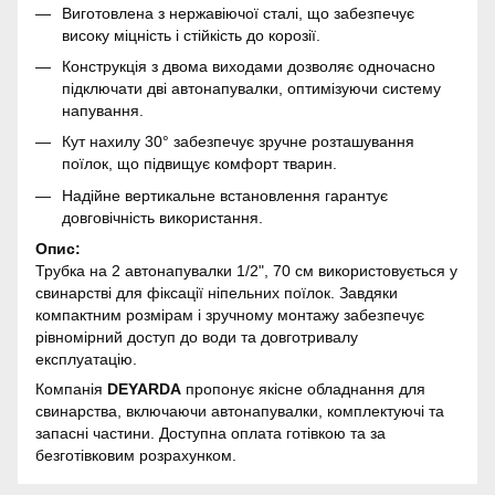
Виготовлена з нержавіючої сталі, що забезпечує
високу міцність і стійкість до корозії.
Конструкція з двома виходами дозволяє одночасно
підключати дві автонапувалки, оптимізуючи систему
напування.
Кут нахилу 30° забезпечує зручне розташування
поїлок, що підвищує комфорт тварин.
Надійне вертикальне встановлення гарантує
довговічність використання.
Опис:
Трубка на 2 автонапувалки 1/2", 70 см використовується у
свинарстві для фіксації ніпельних поїлок. Завдяки
компактним розмірам і зручному монтажу забезпечує
рівномірний доступ до води та довготривалу
експлуатацію.
Компанія
DEYARDA
пропонує якісне обладнання для
свинарства, включаючи автонапувалки, комплектуючі та
запасні частини. Доступна оплата готівкою та за
безготівковим розрахунком.