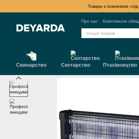
Перейти к основному контенту
Товари з позначкою «під
Про нас
Комплексне обла
Контактна інформація
Б
Свинарство
Скотарство
Птахівництво