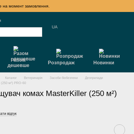
те на момент замовлення.
я
UA
Разом
Розпродаж
Новинки
дешевше
Каталог
Ветеринарія
Засоби біобезпеки
Дезприлади
 (250 м²) PRO-60
увач комах MasterKiller (250 м²)
ати відгук