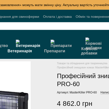
 замовлення» можуть мати змінну ціну. Актуальну вартість уточнюй
днання для свиноферми
Оплата і доставка
Обмін та поверненн
лог
Накопичувальні знижки
Акції
Договір публічної оферти
Кормові
Ветеринарія
Препарати
добавки
Товари та обладнання для тваринництва
Професійний знищувач комах MasterKiller
Професійний знищ
PRO-60
Артикул: MasterKiller PRO-60
Напис
4 862.0 грн