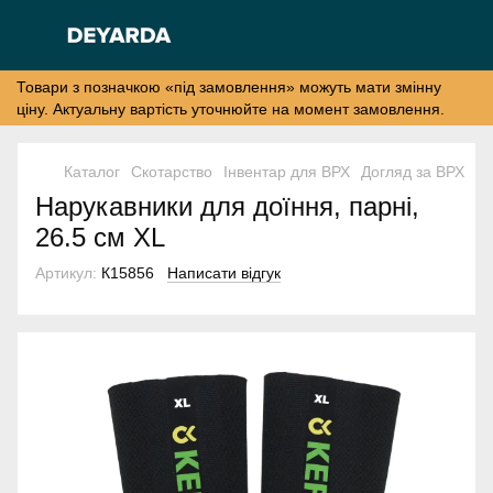
Товари з позначкою «під замовлення» можуть мати змінну
ціну. Актуальну вартість уточнюйте на момент замовлення.
Каталог
Скотарство
Інвентар для ВРХ
Догляд за ВРХ
Од
Нарукавники для доїння, парні,
26.5 см XL
Артикул:
К15856
Написати відгук