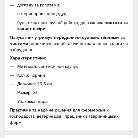
догляду за копитами;
ветеринарних процедур;
будь-яких видів ручної роботи, де важлива
чистота та
захист шкіри
.
Нарукавник
утримує передпліччя сухими, теплими та
чистими
, ефективно запобігаючи потраплянню вологи чи
забруднень.
Характеристики:
Матеріал: синтетичний каучук
Колір: чорний
Довжина: 26,5 см
Розмір: XL
Упаковка: пара
Практичне та надійне рішення для фермерських
господарств, ветеринарів і працівників тваринницьких
ферм.