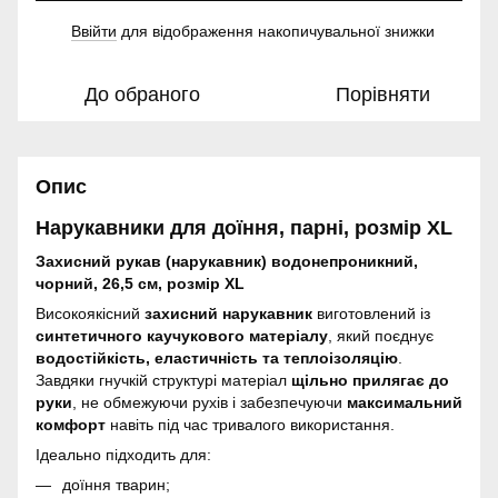
Ввійти
для відображення накопичувальної знижки
%
До обраного
Порівняти
Опис
Нарукавники для доїння, парні, розмір X
L
Захисний рукав (нарукавник) водонепроникний,
чорний, 26,5 см, розмір XL
Високоякісний
захисний нарукавник
виготовлений із
синтетичного каучукового матеріалу
, який поєднує
водостійкість, еластичність та теплоізоляцію
.
Завдяки гнучкій структурі матеріал
щільно прилягає до
руки
, не обмежуючи рухів і забезпечуючи
максимальний
комфорт
навіть під час тривалого використання.
Ідеально підходить для:
доїння тварин;