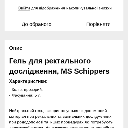
Ввійти
для відображення накопичувальної знижки
%
До обраного
Порівняти
Опис
Гель для ректального
дослідження, MS Schippers
Характеристики:
- Колір: прозорий.
- Фасування: 5 л.
Нейтральний гель, використовується як допоміжний
матеріал при ректальних та вагінальних дослідженнях,
при рододопомозі та інших процедурах які потребують
додаткової змазки.
Н
е викликає подразнення, запобігає