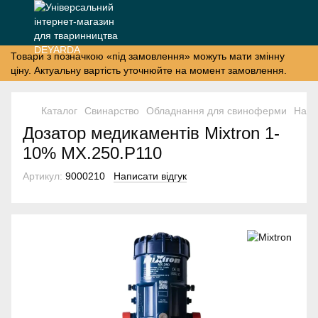
Товари з позначкою «під замовлення» можуть мати змінну
ціну. Актуальну вартість уточнюйте на момент замовлення.
Каталог
Свинарство
Обладнання для свиноферми
Напу
Дозатор медикаментів Mixtron 1-
10% MX.250.P110
Артикул:
9000210
Написати відгук