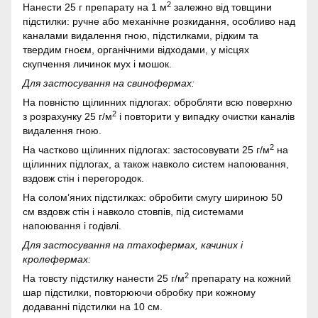
2
Нанести 25 г препарату на 1 м
залежно від товщини
підстилки: ручне або механічне розкидання, особливо над
каналами видалення гною, підстилками, рідким та
твердим гноєм, органічними відходами, у місцях
скупчення личинок мух і мошок.
Для застосування на свинофермах:
На повністю щілинних підлогах: обробляти всю поверхню
2
з розрахунку 25 г/м
і повторити у випадку очистки каналів
видалення гною.
2
На частково щілинних підлогах: застосовувати 25 г/м
на
щілинних підлогах, а також навколо систем напоювання,
вздовж стін і перегородок.
На солом’яних підстилках: обробити смугу шириною 50
см вздовж стін і навколо стовпів, під системами
напоювання і годівлі.
Для застосування на птахофермах, качиних і
кролефермах:
2
На товсту підстилку нанести 25 г/м
препарату на кожний
шар підстилки, повторюючи обробку при кожному
додаванні підстилки на 10 см.