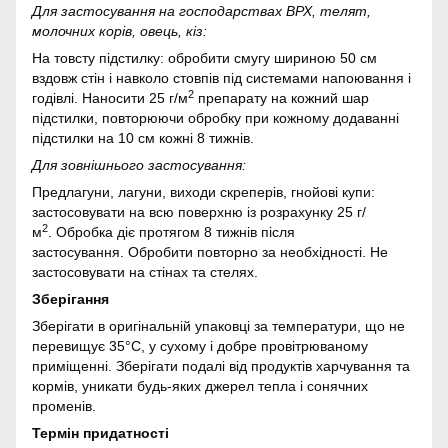
Для застосування на господарствах ВРХ, телят,
молочних корів, овець, кіз:
На товсту підстилку: обробити смугу шириною 50 см
вздовж стін і навколо стовпів під системами напоювання і
2
годівлі. Наносити 25 г/м
препарату на кожний шар
підстилки, повторюючи обробку при кожному додаванні
підстилки на 10 см кожні 8 тижнів.
Для зовнішнього застосування:
Предлагуни, лагуни, виходи скреперів, гнойові купи:
застосовувати на всю поверхню із розрахунку 25 г/
2
м
. Обробка діє протягом 8 тижнів після
застосування. Обробити повторно за необхідності. Не
застосовувати на стінах та стелях.
Зберігання
Зберігати в оригінальній упаковці за температури, що не
перевищує 35°C, у сухому і добре провітрюваному
приміщенні. Зберігати подалі від продуктів харчування та
кормів, уникати будь-яких джерел тепла і сонячних
променів.
Термін придатності